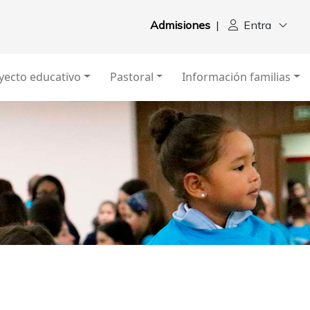
Admisiones
|
Entra
yecto educativo
Pastoral
Información familias