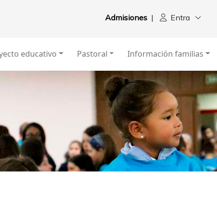
Admisiones
|
Entra
yecto educativo
Pastoral
Información familias