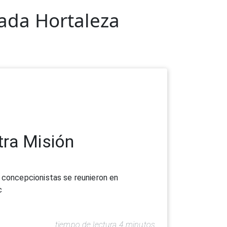
ada Hortaleza
ra Misión
s concepcionistas se reunieron en
c
tiempo de lectura 4 minutos