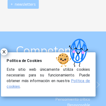
+ newsletters
Competente
Política de Cookies
Este sitio web únicamente utiliza cookies
necesarias para su funcionamiento. Puede
obtener más información en nuestra
Política de
cookies
.
Previous
Nex
Competente
Pensamiento crítico
Responsable