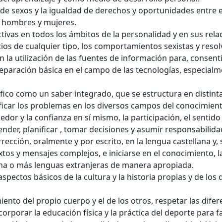
a de sexos y la igualdad de derechos y oportunidades entre 
 hombres y mujeres.
tivas en todos los ámbitos de la personalidad y en sus rel
icios de cualquier tipo, los comportamientos sexistas y resol
n la utilización de las fuentes de información para, consenti
paración básica en el campo de las tecnologías, especialme
fico como un saber integrado, que se estructura en distinta
ficar los problemas en los diversos campos del conocimiento
or y la confianza en sí mismo, la participación, el sentido cr
der, planificar , tomar decisiones y asumir responsabilida
ción, oralmente y por escrito, en la lengua castellana y, si
s y mensajes complejos, e iniciarse en el conocimiento, la l
a o más lenguas extranjeras de manera apropiada.
aspectos básicos de la cultura y la historia propias y de lo
ento del propio cuerpo y el de los otros, respetar las difere
orporar la educación física y la práctica del deporte para f